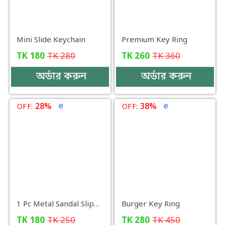
Mini Slide Keychain
Premium Key Ring
TK
180
TK
280
TK
260
TK
360
অর্ডার করুন
অর্ডার করুন
28%
38%
OFF:
OFF:
1 Pc Metal Sandal Slippers Key Ring for Car Bike Motor Cycle Pendant
Burger Key Ring
TK
180
TK
250
TK
280
TK
450