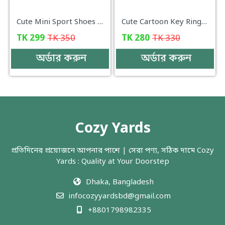
Cute Mini Sport Shoes Pendant Keychain Creative 3D Canvas Sneaker Tennis Shoe Keyrings Car Simulation Trinket Bag Key Ring
Cute Cartoon Key Ring Charm Popobe Bear Resin Car Key Ring Mobile Phone Accessories Gift
TK
299
TK
350
TK
280
TK
330
অর্ডার করুন
অর্ডার করুন
Cozy Yards
প্রতিদিনের প্রয়োজনে আপনার পাশে | সেরা পণ্য, সঠিক দামে Cozy
Yards : Quality at Your Doorstep
Dhaka, Bangladesh
infocozyyardsbd@gmail.com
+8801798982335