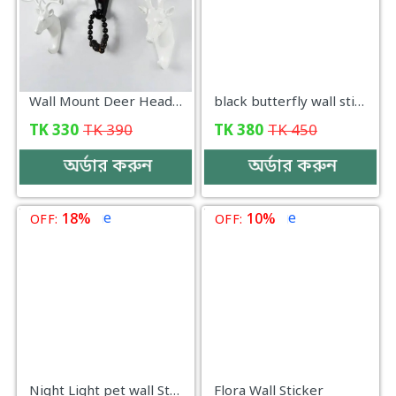
Wall Mount Deer Head Hanger
black butterfly wall sticker (242pic)
TK
330
TK
390
TK
380
TK
450
অর্ডার করুন
অর্ডার করুন
18%
10%
OFF:
OFF:
Night Light pet wall Sticker
Flora Wall Sticker