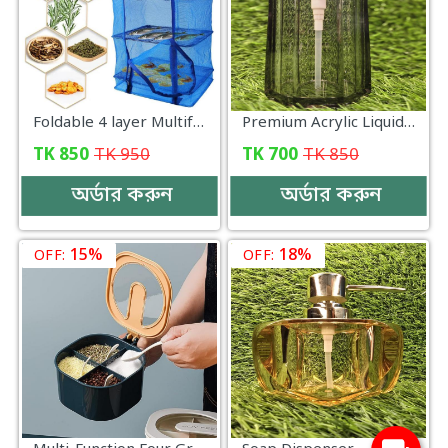
Foldable 4 layer Multifunctional Food Drying Case-000069
Premium Acrylic Liquid Soap Dispenser (200ml)
TK
850
TK
950
TK
700
TK
850
অর্ডার করুন
অর্ডার করুন
15%
18%
OFF:
OFF: