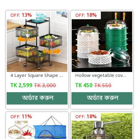
13%
18%
OFF:
OFF:
4 Layer Square Shape Kitchen Rack
Hollow vegetable cover Dining Table Food Cover kitchen shelf 5 layer food dust cover anti-insect and anti-fly leftovers storage artifact-000068
TK
2,599
TK
3,000
TK
450
TK
550
অর্ডার করুন
অর্ডার করুন
11%
18%
OFF:
OFF: