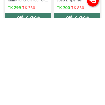
Multi-Function Four Grid Spice Box, Kitchen Seasoning Box-000099
Soap Dispenser
TK
299
TK
350
TK
700
TK
850
অর্ডার করুন
অর্ডার করুন
25%
48%
OFF:
OFF:
Smart Self Adhesive WiFi Router Cover Box – No Drill, Dustproof, 5 Years Warranty - MC123
Waterproof Heat Resistance Cold Weld Metal Repair Paste A&B Adhesive Gel-000031
TK
300
TK
400
TK
550
TK
1,050
অর্ডার করুন
অর্ডার করুন