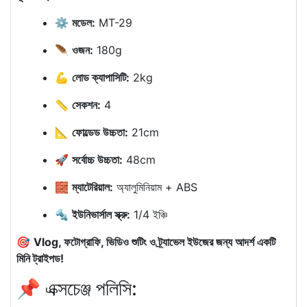
⚙️
মডেল:
MT-29
🪶
ওজন:
180g
💪
লোড ক্যাপাসিটি:
2kg
📏
সেকশন:
4
📐
ফোল্ডেড উচ্চতা:
21cm
🚀
সর্বোচ্চ উচ্চতা:
48cm
🧱
ম্যাটেরিয়াল:
অ্যালুমিনিয়াম + ABS
🔩
ইউনিভার্সাল স্ক্রু:
1/4 ইঞ্চি
🎯
Vlog, ফটোগ্রাফি, ভিডিও শুটিং ও ট্র্যাভেল ইউজের জন্য আদর্শ একটি
মিনি ট্রাইপড!
📌 এক্সচেঞ্জ পলিসি: