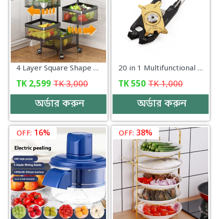
4 Layer Square Shape Kitchen Rack
20 in 1 Multifunctional Wrench Kits Outdoor Emergency Survival Pocket EDC Tools Keychain Bottle Opener Nail Puller Screwdriver-000010
TK
2,599
TK
3,000
TK
550
TK
1,000
অর্ডার করুন
অর্ডার করুন
16%
38%
OFF:
OFF: