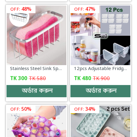
48%
47%
OFF:
OFF:
Stainless Steel Sink Sponges Kitchen Storage Organizer - KD089
12pcs Adjustable Fridge Dividers Multi-functional Refrigerator Side Door Separator Storage Partition for Organizing Freezer Compartments
TK
300
TK
580
TK
480
TK
900
অর্ডার করুন
অর্ডার করুন
50%
34%
OFF:
OFF: