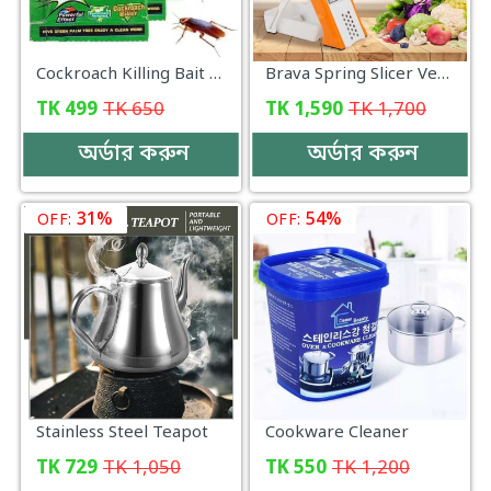
Cockroach Killing Bait Powder (5 pcs)
Brava Spring Slicer Vegetables Fruits Cutter
TK
499
TK
650
TK
1,590
TK
1,700
অর্ডার করুন
অর্ডার করুন
31%
54%
OFF:
OFF:
Stainless Steel Teapot
Cookware Cleaner
TK
729
TK
1,050
TK
550
TK
1,200