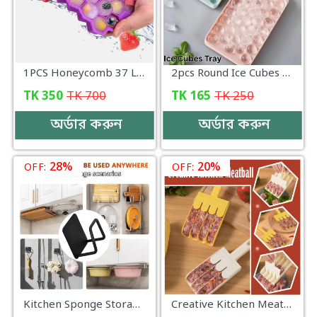
1PCS Honeycomb 37 Lattice Tray Maker With Lid DIY Ice Mold Ice Cube Maker Non-toxic Durable Bar Pub Wine Ice Blocks Maker suggest a interesting nam - KD105
2pcs Round Ice Cubes Tray with Lid for Freezer - EG093
TK
350
TK
700
TK
165
TK
250
অর্ডার করুন
অর্ডার করুন
28%
20%
OFF:
OFF:
Kitchen Sponge Storage Rack Household Sink Wall Hanging Stainless Steel Dish Cloth Sponge Drain Rack Debris Organizer(4pcs Set)
Creative Kitchen Meatball Mold Meat Ball Scoop with Cutting Spade Ball Maker, None-Stick Meatball Maker