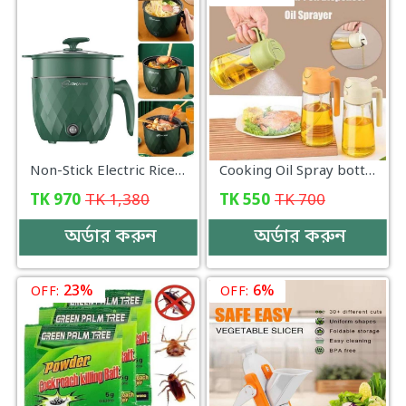
Non-Stick Electric Rice Cooker
Cooking Oil Spray bottle
TK
970
TK
1,380
TK
550
TK
700
অর্ডার করুন
অর্ডার করুন
23%
6%
OFF:
OFF: