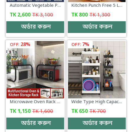
Automatic Vegetable Peeling Machine, Rechargeable Electric Fruit and Vegetable Peeler Suitable for Grapes, Cherry Tomatoes, Garlic - 000774
Kitchen Punch Free 5 Layer Portable Space Saving Dish Rack
TK
2,600
TK
3,100
TK
800
TK
1,300
অর্ডার করুন
অর্ডার করুন
28%
7%
OFF:
OFF:
Microwave Oven Rack Multifunctional Kitchen Shelf Space Saving Storage Rack Rice Cooker Rack (56×37×41)cm Kitchen-000071
Wide Type High Capacity Multi Purpose Trolly Rack Multifunctional Movable Storage Cart_000200
TK
1,150
TK
1,600
TK
650
TK
700
অর্ডার করুন
অর্ডার করুন