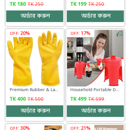
TK
180
TK
250
TK
199
TK
250
অর্ডার করুন
অর্ডার করুন
20%
17%
OFF:
OFF:
Premium Rubber & Latex Household Gloves
Household Portable Drinking Dispenser Juice Cola Soda Beverage Dispenser
TK
400
TK
500
TK
499
TK
599
অর্ডার করুন
অর্ডার করুন
30%
21%
OFF:
OFF: