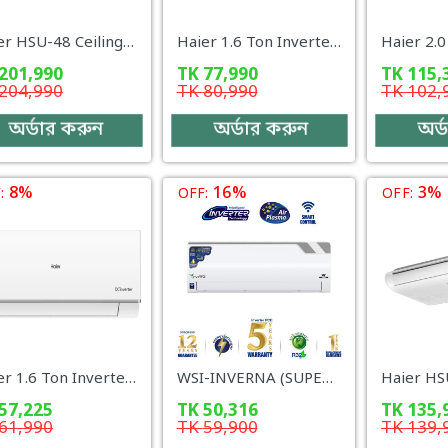
Haier HSU-48 Ceiling Type (Fix) – 4 Ton Non-Inverter Cassette AC
Haier 1.6 Ton Inverter AC – HSU-19UVCool (INV)(Pro)(X6) WiFi + UV
201,990
TK
77,990
TK
115,
204,990
TK
80,990
TK
102,
অর্ডার করুন
অর্ডার করুন
অর্
8%
16%
3%
:
OFF:
OFF:
Haier 1.6 Ton Inverter AC – HSU-19AntirustCool (INV)(Pro)(X6) WiFi
WSI-INVERNA (SUPERSAVER)-12J [SMART PLASMA]
57,225
TK
50,316
TK
135,
61,990
TK
59,900
TK
139,