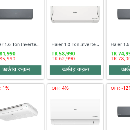
Haier 1.6 Ton Inverter AC – HSU-19Gravity (INV)(Pro)(X6) WiFi + UV + AI
Haier 1.0 Ton Inverter AC – HSU-13AntirustCool (INV)(Pro)(X6) WiFi
81,990
TK
58,990
TK
74,9
85,990
TK
62,990
TK
78,0
অর্ডার করুন
অর্ডার করুন
অর্
1%
4%
-12
:
OFF:
OFF: