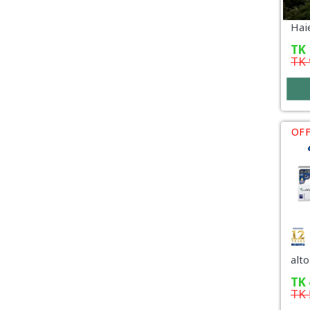
Jhuri
Prime verse
TK
TK
View All Categories
OFF
TK
TK