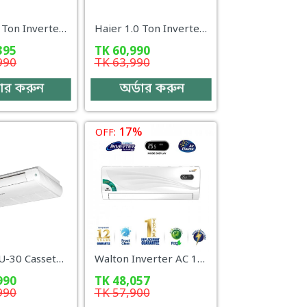
Haier 2.0 Ton Inverter AC – HSU-24Gravity (INV)(Pro)(X6) (WiFi + UV + AI)
Haier 1.0 Ton Inverter AC – HSU-13UVCool (INV)(Pro)(X6) WiFi + UV
395
TK
60,990
990
TK
63,990
ডার করুন
অর্ডার করুন
17%
OFF:
Haier HSU-30 Cassette Type (Fix) – 2.5 Ton Non-Inverter AC
Walton Inverter AC 1 Ton WSI-AVIAN (SUPERSAVER)-12F [PLASMA]
990
TK
48,057
990
TK
57,900