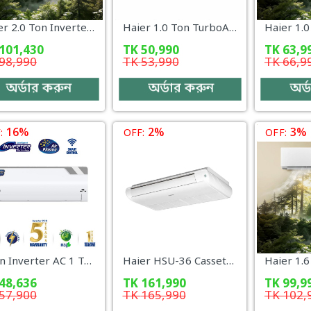
Haier 2.0 Ton Inverter AC – HSU-24UVCool (INV)(Pro)(X6) (WiFi + UV)
Haier 1.0 Ton TurboAqua Non-Inverter AC (HSU-12TurboAqua (FIX)(Pro)(X6)
101,430
TK
50,990
TK
63,9
98,990
TK
53,990
TK
66,9
অর্ডার করুন
অর্ডার করুন
অর্
16%
2%
3%
:
OFF:
OFF:
alton Inverter AC 1 Ton WSI-INVERNA (SUPERSAVER)-12J [PLASMA]
Haier HSU-36 Cassette Type (Fix) – 3 Ton Non-Inverter AC
48,636
TK
161,990
TK
99,9
57,900
TK
165,990
TK
102,