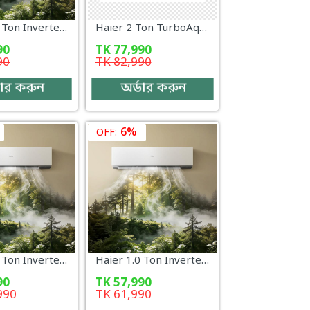
Haier 1.0 Ton Inverter AC – HSU-13Gravity (INV)(Pro)(X6) WiFi + UV + AI
Haier 2 Ton TurboAqua Non-Inverter AC (HSU-24TurboAqua(FIX)(Pro)(X6)
90
TK
77,990
90
TK
82,990
ডার করুন
অর্ডার করুন
6%
OFF:
Haier 1.6 Ton Inverter AC – HSU-19PuriCool (INV)(Pro) WiFi + IFD + Air Purifier
Haier 1.0 Ton Inverter AC – HSU-13CleanCool (INV)(Pro)(X6)
90
TK
57,990
990
TK
61,990