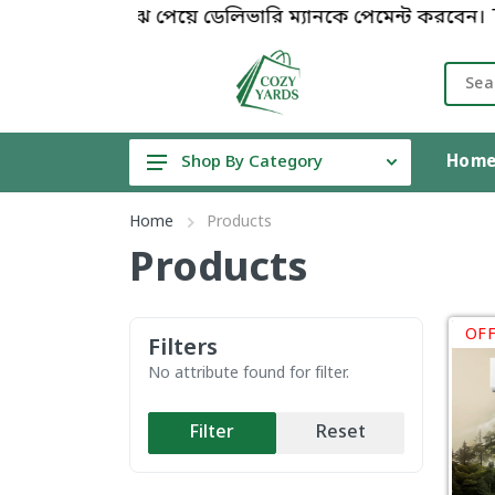
পণ্য বুঝে পেয়ে ডেলিভারি ম্যানকে পেমেন্ট করবেন। 
Hom
Shop By Category
T-Shirt
Home
Products
Air Conditioner
Products
Non-Inverter Air Conditioner
Inverter Air Conditioner
OFF
Filters
Uddokta Package
No attribute found for filter.
Family Package
Filter
Reset
Training Package
No Risk