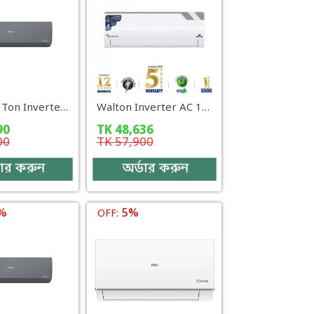
Haier 1.6 Ton Inverter AC – HSU-19CleanCool (INV)(Pro)
Walton Inverter AC 1 Ton WSI-INVERNA (SUPERSAVER)-12F [PLASMA]
90
TK
48,636
00
TK
57,900
ডার করুন
অর্ডার করুন
%
5%
OFF: