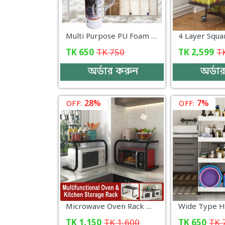
Multi Purpose PU Foam Spray 750ML
TK
650
TK
750
TK
2,599
T
অর্ডার করুন
অর্ডা
28%
7%
OFF:
OFF:
Microwave Oven Rack Multifunctional Kitchen Shelf Space Saving Storage Rack Rice Cooker Rack (56×37×41)cm Kitchen-000071
TK
1,150
TK
1,600
TK
650
TK