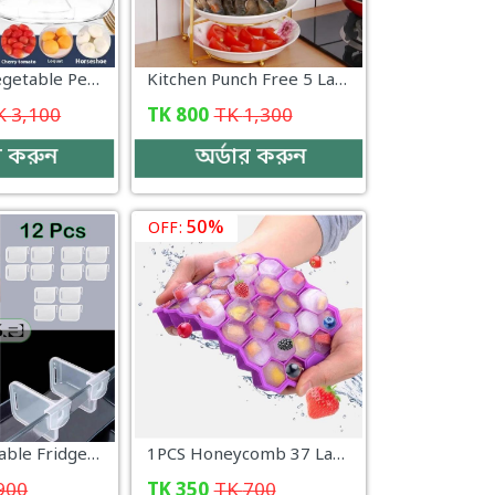
Automatic Vegetable Peeling Machine, Rechargeable Electric Fruit and Vegetable Peeler Suitable for Grapes, Cherry Tomatoes, Garlic - 000774
Kitchen Punch Free 5 Layer Portable Space Saving Dish Rack
K
3,100
TK
800
TK
1,300
র করুন
অর্ডার করুন
50%
OFF:
12pcs Adjustable Fridge Dividers Multi-functional Refrigerator Side Door Separator Storage Partition for Organizing Freezer Compartments
1PCS Honeycomb 37 Lattice Tray Maker With Lid DIY Ice Mold Ice Cube Maker Non-toxic Durable Bar Pub Wine Ice Blocks Maker suggest a interesting nam - KD105
900
TK
350
TK
700