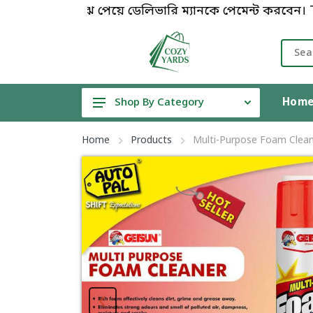
পণ্য বুঝে পেয়ে ডেলিভারি ম্যানকে পেমেন্ট করবেন। Th
Hom
Shop By Category
T-Shirt
Home
Products
Multi-Purpose Foam Clea
Air Conditioner
Non-Inverter Air Conditioner
Inverter Air Conditioner
Uddokta Package
Family Package
Training Package
No Risk