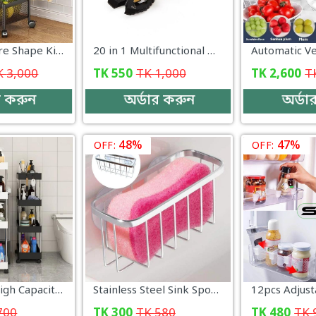
4 Layer Square Shape Kitchen Rack
20 in 1 Multifunctional Wrench Kits Outdoor Emergency Survival Pocket EDC Tools Keychain Bottle Opener Nail Puller Screwdriver-000010
K
3,000
TK
550
TK
1,000
TK
2,600
T
র করুন
অর্ডার করুন
অর্ডা
48%
47%
OFF:
OFF:
Wide Type High Capacity Multi Purpose Trolly Rack Multifunctional Movable Storage Cart_000200
Stainless Steel Sink Sponges Kitchen Storage Organizer - KD089
700
TK
300
TK
580
TK
480
TK